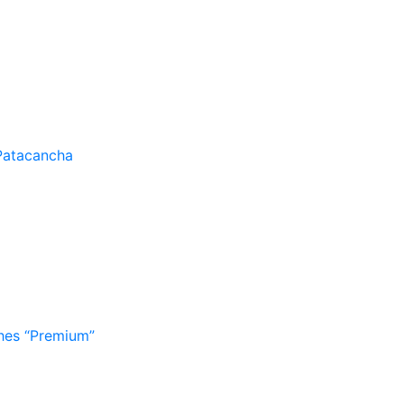
Patacancha
hes “Premium”