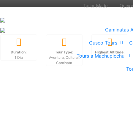
Tailor Made
Opcio
Caminatas A
Cusco Tours
C
Duration:
Tour Type:
Highest Altitude:
City Tour Cusco –
Tours a Machupicchu
1 Dia
Aventura, Cultural,
Medio Día
Caminata
Machu Picchu Tour
To
Clasico de 1 Dia
Tour Maras Moray
Li
Medio Dia
Valle Sagrado Tour a
Pu
Machu Picchu 2 Días
Tour al Valle Sur –
Medio Día
Ar
Inca Jungle Noches
Machu Picchu 4 Dias /
Tour Valle Sagrado
3 Noches
Día