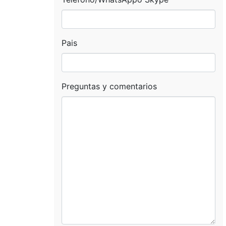
del Cusco – 3 Dias 2
Monasterio De Santa
 De
Noches
Catalina
a
Vilcabamba
Pais
Espiritupampa 8 Dias 7
Noches
s
Preguntas y comentarios