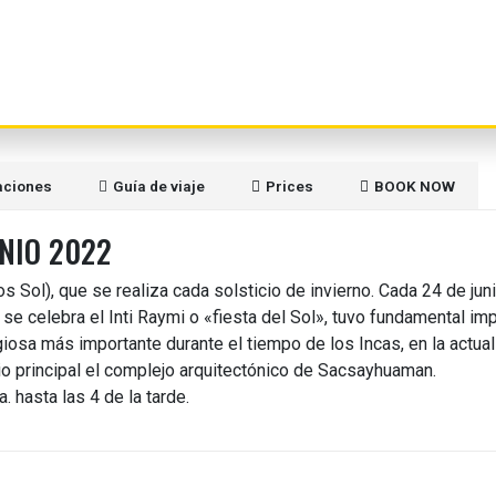
Caminata a la Lagu
de Humantay 1día
Tour Montaña de
Colores 1 Día
El Inti Raymi 2019
Cusco – Peru,
ciones
Guía de viaje
Prices
BOOK NOW
Información, Precio
Disponibilidad y To
UNIO 2022
Tour Queswachaca 
os Sol), que se realiza cada solsticio de invierno. Cada 24 de juni
Dia – Ultimo Puent
 se celebra el Inti Raymi o «fiesta del Sol», tuvo fundamental im
Inca
ligiosa más importante durante el tiempo de los Incas, en la actua
lanear tus vacaciones
o principal el complejo arquitectónico de Sacsayhuaman.
Tour Puente
. hasta las 4 de la tarde.
contamos con especialistas para brindarte la asistencia que nec
Qeswachaca 4 Día
Tour de un día Inti
Raymi 2022