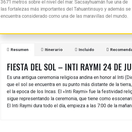
3671 metros sobre el nivel del mar. Sacsayhuamán fue una de
las fortalezas más importantes del Tahuantinsuyo y además se
encuentra considerado como una de las maravillas del mundo.
Resumen
Itinerario
Incluido
Recomenda
FIESTA DEL SOL – INTI RAYMI 24 DE J
Es una antigua ceremonia religiosa andina en honor al Inti (Di
que el sol se encuentra en su punto más distante de la tierra,
el la epoca de los Incas. El «Inti Raymi» fue la festividad re
Te ayudamos a p
sigue representando la ceremonia, que tiene como esscenari
El Inti Raymi dura todo el día, empieza a las 7:00 de la mañana
En Andean Peru Treks 
próximo viaje a Perù