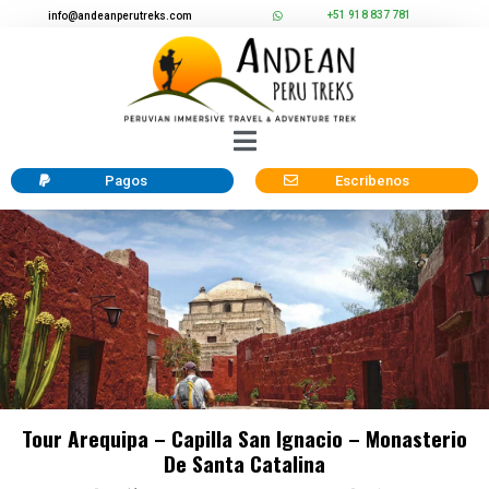
+51 918 837 781
info@andeanperutreks.com
Pagos
Escribenos
Tour Arequipa – Capilla San Ignacio – Monasterio
De Santa Catalina