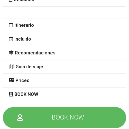
Itinerario
Incluido
Recomendaciones
Guía de viaje
Prices
BOOK NOW
Te ayudamos a planear tus vacaciones
BOOK NOW
En Andean Peru Treks contamos con especialistas para