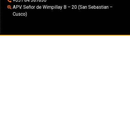
+051 84 387836
APV. Señor de Wimpillay B – 20 (San Sebastian –
Cusco)