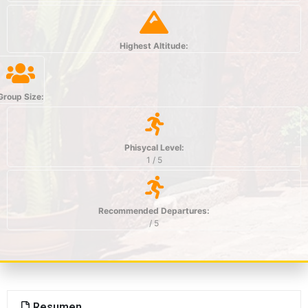
Highest Altitude:
Group Size:
Phisycal Level:
1 / 5
Recommended Departures:
/ 5
Resumen