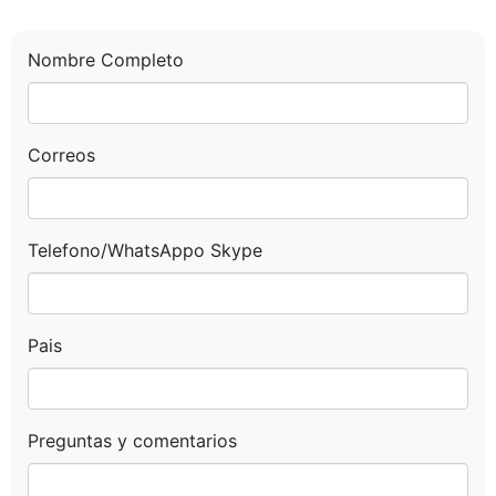
brindarte la asistencia que necesitas para planear tu próximo
viaje a Perù
Nombre Completo
Nombre Completo
Email
Correos
Telefono o Whatsapp
Telefono/WhatsAppo Skype
Pais o Nacionalidad
Pais
Fecha de Viaje
Preguntas y comentarios