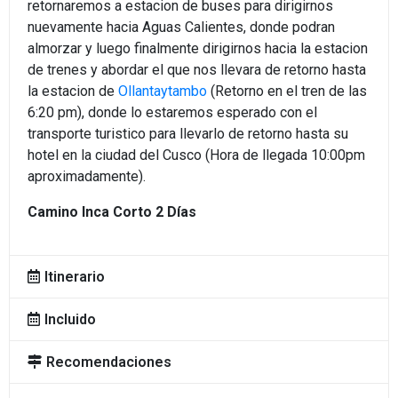
retornaremos a estacion de buses para dirigirnos
nuevamente hacia Aguas Calientes, donde podran
almorzar y luego finalmente dirigirnos hacia la estacion
Pais o Nacionalidad
de trenes y abordar el que nos llevara de retorno hasta
la estacion de
Ollantaytambo
(Retorno en el tren de las
6:20 pm), donde lo estaremos esperado con el
transporte turistico para llevarlo de retorno hasta su
Fecha de Viaje
hotel en la ciudad del Cusco (Hora de llegada 10:00pm
aproximadamente).
Cantidad de Pasajeros
Camino Inca Corto 2 Días
Itinerario
Mensaje
Incluido
Recomendaciones