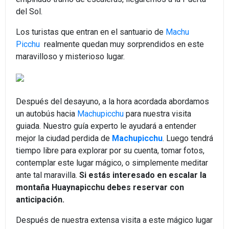
del Sol.
Los turistas que entran en el santuario de
Machu
Picchu
realmente quedan muy sorprendidos en este
maravilloso y misterioso lugar.
Te ayudamos a planear tus vacaciones
Después del desayuno, a la hora acordada abordamos
En Andean Peru Treks contamos con especialistas para
un autobús hacia
Machupicchu
para nuestra visita
brindarte la asistencia que necesitas para planear tu próximo
guiada. Nuestro guía experto le ayudará a entender
viaje a Perù
mejor la ciudad perdida de
Machupicchu
. Luego tendrá
Nombre Completo
tiempo libre para explorar por su cuenta, tomar fotos,
contemplar este lugar mágico, o simplemente meditar
ante tal maravilla.
Si estás interesado en escalar la
montaña Huaynapicchu debes reservar con
Email
anticipación.
Después de nuestra extensa visita a este mágico lugar
Telefono o Whatsapp