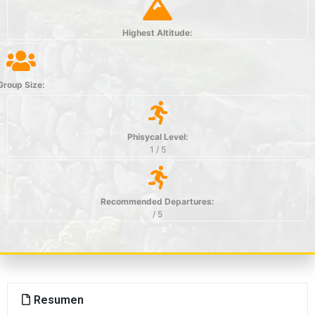
Highest Altitude:
Group Size:
Phisycal Level:
1 / 5
Recommended Departures:
/ 5
Resumen