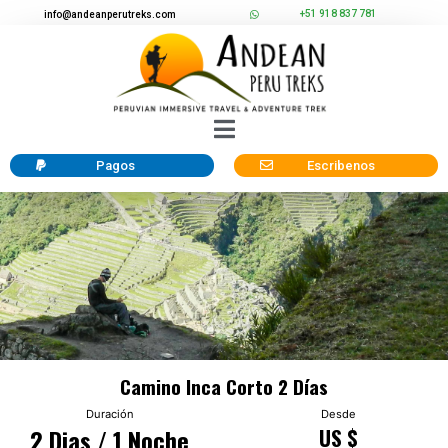
+51 918 837 781
info@andeanperutreks.com
Pagos
Escribenos
Camino Inca Corto 2 Días
Duración
Desde
2 Dias / 1 Noche
US $