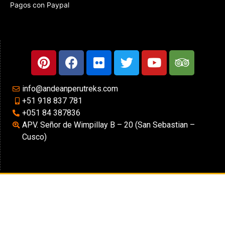
Pagos con Paypal
info@andeanperutreks.com
+51 918 837 781
+051 84 387836
APV. Señor de Wimpillay B – 20 (San Sebastian –
Cusco)