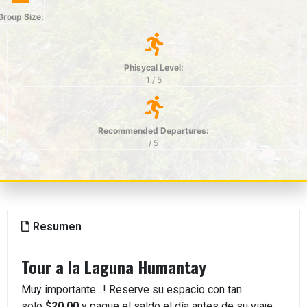
Group Size:
Phisycal Level:
1 / 5
Recommended Departures:
/ 5
Resumen
Tour a la Laguna Humantay
Muy importante…! Reserve su espacio con tan
solo
$20.00
y pague el saldo el día antes de su viaje.