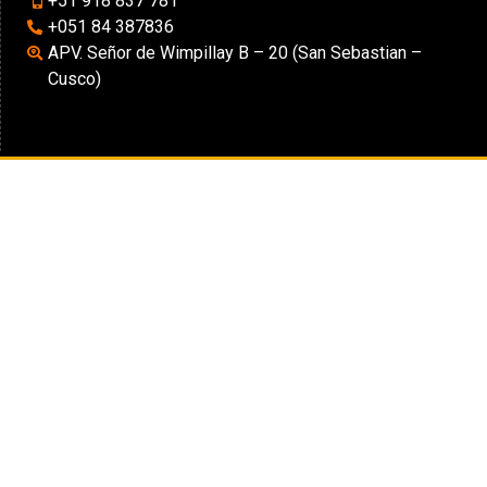
+51 918 837 781
+051 84 387836
APV. Señor de Wimpillay B – 20 (San Sebastian –
Cusco)