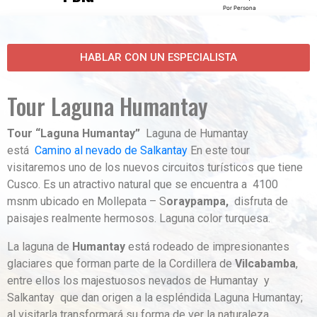
Por Persona
HABLAR CON UN ESPECIALISTA
Tour Laguna Humantay
Tour “Laguna Humantay”
Laguna de Humantay
está
Camino al nevado de Salkantay
En este tour
visitaremos uno de los nuevos circuitos turísticos que tiene
Cusco. Es un atractivo natural que se encuentra a 4100
msnm ubicado en Mollepata – S
oraypampa,
disfruta de
paisajes realmente hermosos. Laguna color turquesa.
La laguna de
Humantay
está rodeado de impresionantes
glaciares que forman parte de la Cordillera de
Vilcabamba
,
entre ellos los majestuosos nevados de Humantay y
Salkantay que dan origen a la espléndida Laguna Humantay;
al visitarla transformará su forma de ver la naturaleza,