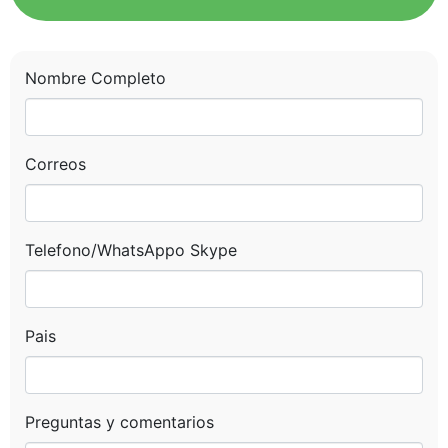
brindarte la asistencia que necesitas para planear tu próximo
viaje a Perù
Nombre Completo
Nombre Completo
Email
Correos
Telefono o Whatsapp
Telefono/WhatsAppo Skype
Pais o Nacionalidad
Pais
Fecha de Viaje
Preguntas y comentarios