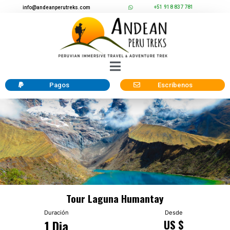
+51 918 837 781
info@andeanperutreks.com
Pagos
Escribenos
Tour Laguna Humantay
Duración
Desde
1 Dia
US $