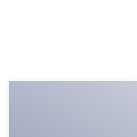
Ver Guia de Viajes Completa
Perú es un destino que invita a soñar y despierta la
curiosidad del viajero. Perú es rico a la vez en el plano
humano, cultural, geográfico, culinario, etc. y constituye un
destino capaz de satisfacer a un buen número de
trotamundos.