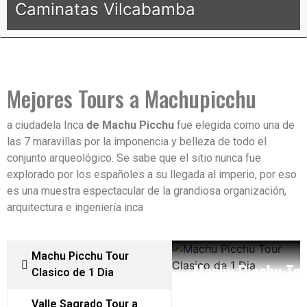
Caminatas Vilcabamba
Mejores Tours a Machupicchu
a ciudadela Inca
de Machu Picchu
fue elegida como una de
las 7 maravillas por la imponencia y belleza de todo el
conjunto arqueológico. Se sabe que el sitio nunca fue
explorado por los españoles a su llegada al imperio, por eso
es una muestra espectacular de la grandiosa organización,
arquitectura e ingeniería inca
Machu Picchu Tour
Machu Picchu Tou
Valle Sagrado Tou
Inca Jungle Noch
Clasico de 1 Dia
Clasico de 1 Dia
Machu Picchu 2 D
Machu Picchu 4 D
Valle Sagrado Tour a