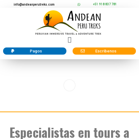
+51 918 837 781
info@andeanperutreks.com
Pagos
Escribenos
Especialistas en tours a