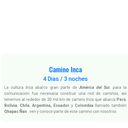
Machupicchu 2022
Calendario actualizado de los espacios para el
Camino Inca
Camino Inca
4 Dias / 3 noches
La cultura Inca abarco gran parte de
América del Sur
,
para la
comunicación fue necesaria construir una red de caminos, así
tenemos al rededor de 30 mil km de camino Inca que abarca
Perú
,
Bolivia
,
Chile
,
Argentina,
Ecuador
y
Colombia
llamado también
Qhapac Ñan
. ven y conoce parte de este camino con nosotros.