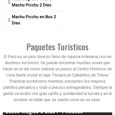
Noches
Duracion:
Duracion:
1 Dia
2 Días
Machu Picchu 2 Días
Para todos aquellos v
Valle Sagrado de los I
Duracion:
4 Dias / 3
que no tienen mucho 
llamado así por su inc
El Inca Jungle 4 días 
Machu Picchu en Bus 2
pueden visitar Machu
belleza y magia, ade
noches es una emoci
Dias
viajando en tren y su
Machu Picchu esta ex
aventura en Cusco, un
bus hacia la montaña
incluye una visita a lo
alternativa a Machu P
Picchu, siempre disfr
complejos arqueológi
Esta aventura incluye
Paquetes Turisticos
un viaje cómodo y con
Pisaq y Ollantaytambo
de bicicleta y camina
de nuestros expertos
ofrece la oportunidad
través de montañas, v
El Perú es un país diverso lleno de riqueza milenaria, rico en
todo el tour.
disfrutar del inigualab
ríos, pueblos nativos,
destinos turísticos. Se puede encontrar muchas cosas que
Desde:
del Valle Sagrado de l
100
plantaciones de coca,
hacer en el día como realizar un paseo al Centro Histórico de
y también disf
una inmensa variedad
Ver mas acerca de e
Lima hasta cruzar el lago Titicaca en Caballitos de Totora.
Desde:
árboles frutales a tra
Practicar ecoturismo mientras consumes los mejores
Desde:
Ver mas acerca de e
platillos peruanos y todo a precios inimaginables. Siempre la
Ver mas acerca de e
gente va recibir con gran cariño y solidaridad al turista y en lo
posible va tratar que se sienta como en su casa.
Cusco Magico 5 Dias / 4 Noches