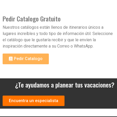
Fecha de Viaje
Pedir Catalogo Gratuito
Nuestros catálogos están llenos de itinerarios únicos a
lugares increíbles y todo tipo de información útil. Seleccione
Cantidad de Pasajeros
el catálogo que le gustaría recibir y que le envíen la
inspiración directamente a su Correo o WhatsApp.
Mensaje
Pedir Catalogo
¿Te ayudamos a planear tus vacaciones?
Encuentra un especialista
Enviar Mensaje