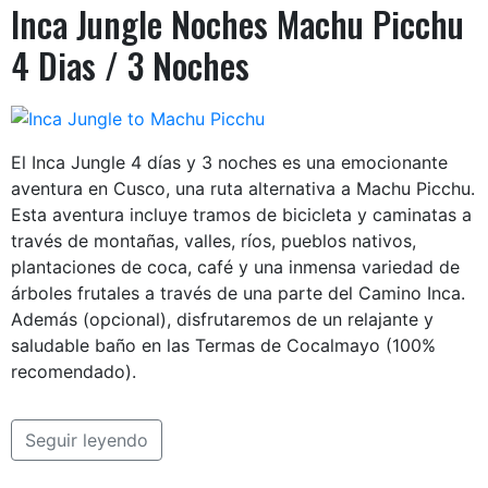
Inca Jungle Noches Machu Picchu
4 Dias / 3 Noches
Te ayudamos a planear tus vacaciones
En Andean Peru Treks contamos con especialistas para
brindarte la asistencia que necesitas para planear tu próximo
El Inca Jungle 4 días y 3 noches es una emocionante
viaje a Perù
aventura en Cusco, una ruta alternativa a Machu Picchu.
Nombre Completo
Esta aventura incluye tramos de bicicleta y caminatas a
través de montañas, valles, ríos, pueblos nativos,
plantaciones de coca, café y una inmensa variedad de
árboles frutales a través de una parte del Camino Inca.
Email
Además (opcional), disfrutaremos de un relajante y
saludable baño en las Termas de Cocalmayo (100%
recomendado).
Telefono o Whatsapp
Seguir leyendo
Pais o Nacionalidad