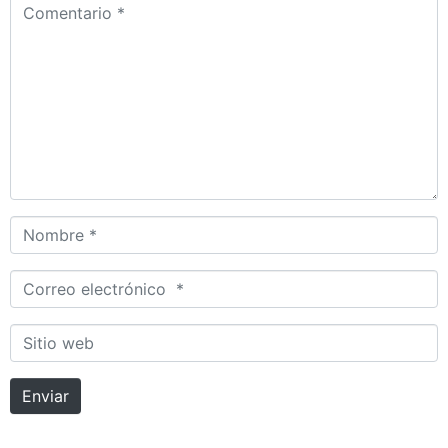
Comentario *
Email
Telefono o Whatsapp
Nombre *
Pais o Nacionalidad
Correo electrónico *
Fecha de Viaje
Sitio web
Cantidad de Pasajeros
Enviar