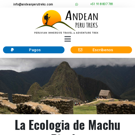
+51 918 837 781
info@andeanperutreks.com
Pagos
Escribenos
La Ecologia de Machu