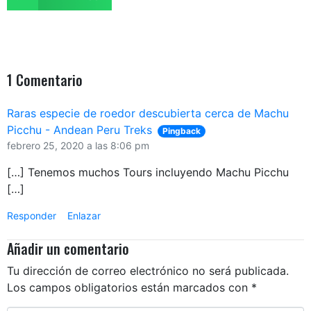
1 Comentario
Raras especie de roedor descubierta cerca de Machu
Picchu - Andean Peru Treks
Pingback
febrero 25, 2020 a las 8:06 pm
[…] Tenemos muchos Tours incluyendo Machu Picchu
[…]
Responder
Enlazar
Te ayudamos a planear tus vacaciones
Añadir un comentario
En Andean Peru Treks contamos con especialistas para
brindarte la asistencia que necesitas para planear tu próximo
Tu dirección de correo electrónico no será publicada.
viaje a Perù
Los campos obligatorios están marcados con
*
Nombre Completo