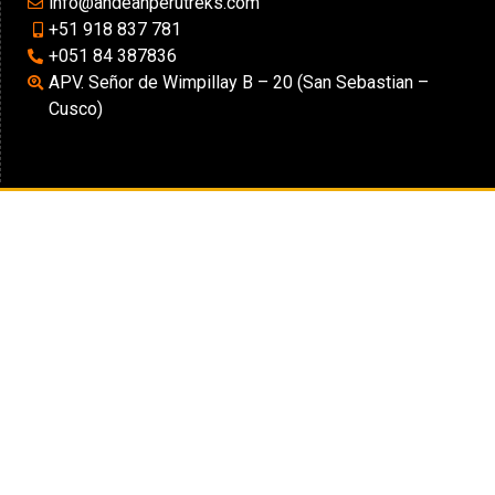
info@andeanperutreks.com
+51 918 837 781
+051 84 387836
APV. Señor de Wimpillay B – 20 (San Sebastian –
Cusco)