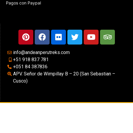
Pagos con Paypal
info@andeanperutreks.com
+51 918 837 781
+051 84 387836
APV. Señor de Wimpillay B – 20 (San Sebastian –
Cusco)