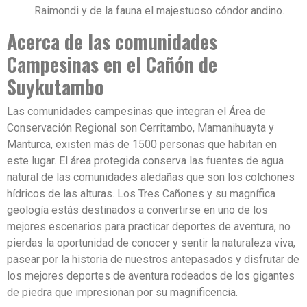
Nombre Completo
Raimondi y de la fauna el majestuoso cóndor andino.
Acerca de las comunidades
Email
Campesinas en el Cañón de
Suykutambo
Telefono o Whatsapp
Las comunidades campesinas que integran el Área de
Conservación Regional son Cerritambo, Mamanihuayta y
Manturca, existen más de 1500 personas que habitan en
este lugar. El área protegida conserva las fuentes de agua
Pais o Nacionalidad
natural de las comunidades aledañas que son los colchones
hídricos de las alturas. Los Tres Cañones y su magnífica
geología estás destinados a convertirse en uno de los
Fecha de Viaje
mejores escenarios para practicar deportes de aventura, no
pierdas la oportunidad de conocer y sentir la naturaleza viva,
pasear por la historia de nuestros antepasados y disfrutar de
Cantidad de Pasajeros
los mejores deportes de aventura rodeados de los gigantes
de piedra que impresionan por su magnificencia.