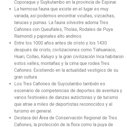
Coporaque y Suykutambo en la provincia de Espinar.
La hermosa fauna que existe en el lugar es muy
variada, así podemos encontrar vicuñas, vizcachas,
tarucas y pumas. La fauna silvestre adorna Tres
Cañones con Queuñales, Tholas, Rodales de Puya
Raimondi y pajonales alto andinos.
Entre los 1000 años antes de cristo y los 1430
después de cristo, civilizaciones como Tiahuanaco,
Huari, Collao, Kaluyo y la gran civilización Inca habitaron
estos valles, montañas y la cima que rodea Tres
Cañones. Existiendo en la actualidad vestigios de su
gran cultura.
Los Tres Cañones de Suycutambo también es
escenario de competencias de deportes de aventura y
Te ayudamos a planear tus vacaciones
varios festivales de danzas autóctonas y de turismo
que atrae a miles de deportistas reconocidos y al
En Andean Peru Treks contamos con especialistas para
turismo en general.
brindarte la asistencia que necesitas para planear tu próximo
Destaca del Área de Conservación Regional de Tres
viaje a Perù
Cañones, la protección de la flora como la puya de