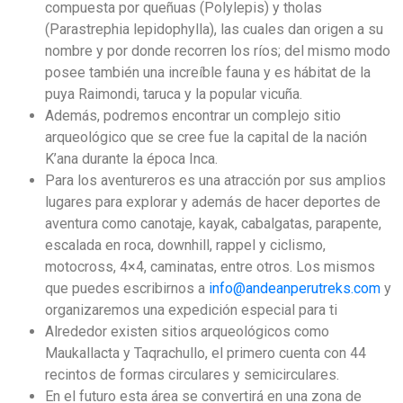
compuesta por queñuas (Polylepis) y tholas
(Parastrephia lepidophylla), las cuales dan origen a su
nombre y por donde recorren los ríos; del mismo modo
posee también una increíble fauna y es hábitat de la
puya Raimondi, taruca y la popular vicuña.
Además, podremos encontrar un complejo sitio
arqueológico que se cree fue la capital de la nación
K’ana durante la época Inca.
Para los aventureros es una atracción por sus amplios
lugares para explorar y además de hacer deportes de
aventura como canotaje, kayak, cabalgatas, parapente,
escalada en roca, downhill, rappel y ciclismo,
motocross, 4×4, caminatas, entre otros. Los mismos
que puedes escribirnos a
info@andeanperutreks.com
y
organizaremos una expedición especial para ti
Alrededor existen sitios arqueológicos como
Maukallacta y Taqrachullo, el primero cuenta con 44
recintos de formas circulares y semicirculares.
En el futuro esta área se convertirá en una zona de