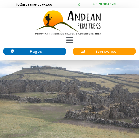
+51 918 837 781
info@andeanperutreks.com
Pagos
Escribenos