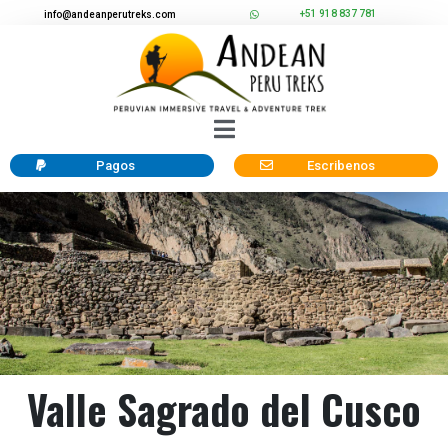
+51 918 837 781
info@andeanperutreks.com
Pagos
Escribenos
Valle Sagrado del Cusco