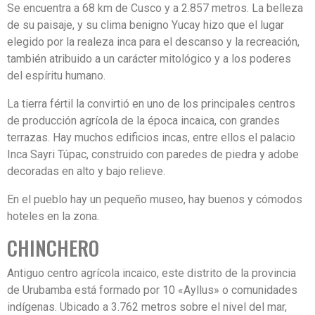
Se encuentra a 68 km de Cusco y a 2.857 metros. La belleza
de su paisaje, y su clima benigno Yucay hizo que el lugar
elegido por la realeza inca para el descanso y la recreación,
también atribuido a un carácter mitológico y a los poderes
del espíritu humano.
La tierra fértil la convirtió en uno de los principales centros
de producción agrícola de la época incaica, con grandes
terrazas. Hay muchos edificios incas, entre ellos el palacio
Inca Sayri Túpac, construido con paredes de piedra y adobe
decoradas en alto y bajo relieve.
En el pueblo hay un pequeño museo, hay buenos y cómodos
Te ayudamos a planear tus vacaciones
hoteles en la zona.
En Andean Peru Treks contamos con especialistas para
CHINCHERO
brindarte la asistencia que necesitas para planear tu próximo
viaje a Perù
Antiguo centro agrícola incaico, este distrito de la provincia
Nombre Completo
de Urubamba está formado por 10 «Ayllus» o comunidades
indígenas. Ubicado a 3.762 metros sobre el nivel del mar,