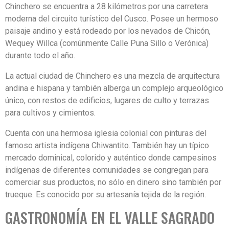
Chinchero se encuentra a 28 kilómetros por una carretera
Email
moderna del circuito turístico del Cusco. Posee un hermoso
paisaje andino y está rodeado por los nevados de Chicón,
Wequey Willca (comúnmente Calle Puna Sillo o Verónica)
durante todo el año.
Telefono o Whatsapp
La actual ciudad de Chinchero es una mezcla de arquitectura
andina e hispana y también alberga un complejo arqueológico
Pais o Nacionalidad
único, con restos de edificios, lugares de culto y terrazas
para cultivos y cimientos.
Cuenta con una hermosa iglesia colonial con pinturas del
Fecha de Viaje
famoso artista indígena Chiwantito. También hay un típico
mercado dominical, colorido y auténtico donde campesinos
indígenas de diferentes comunidades se congregan para
Cantidad de Pasajeros
comerciar sus productos, no sólo en dinero sino también por
trueque. Es conocido por su artesanía tejida de la región.
GASTRONOMÍA EN EL VALLE SAGRADO
Mensaje