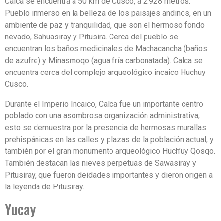
Calca se encuentra a 50 km de Cusco, a 2.928 metros.
Pueblo inmerso en la belleza de los paisajes andinos, en un
ambiente de paz y tranquilidad, que son el hermoso fondo
nevado, Sahuasiray y Pitusira. Cerca del pueblo se
encuentran los baños medicinales de Machacancha (baños
de azufre) y Minasmoqo (agua fría carbonatada). Calca se
encuentra cerca del complejo arqueológico incaico Huchuy
Cusco.
Durante el Imperio Incaico, Calca fue un importante centro
poblado con una asombrosa organización administrativa;
esto se demuestra por la presencia de hermosas murallas
prehispánicas en las calles y plazas de la población actual, y
también por el gran monumento arqueológico Huch’uy Qosqo.
También destacan las nieves perpetuas de Sawasiray y
Pitusiray, que fueron deidades importantes y dieron origen a
la leyenda de Pitusiray.
Yucay